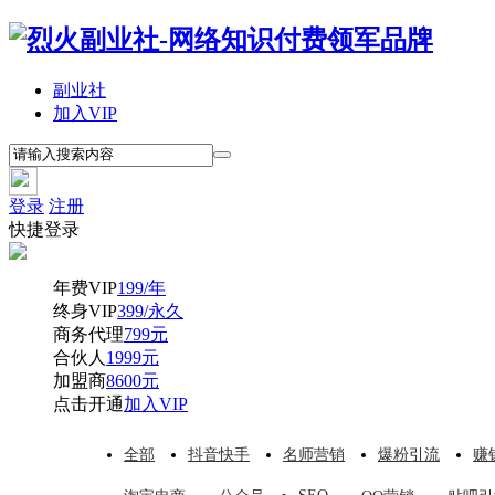
副业社
加入VIP
登录
注册
快捷登录
年费VIP
199/年
终身VIP
399/永久
商务代理
799元
合伙人
1999元
加盟商
8600元
点击开通
加入VIP
全部
抖音快手
名师营销
爆粉引流
赚