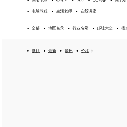
SEO
淘宝电商
公众号
QQ营销
贴吧引
电脑教程
生活老师
在线讲座
全部
地区名录
行业名录
邮址大全
指
默认
最新
最热
价格

