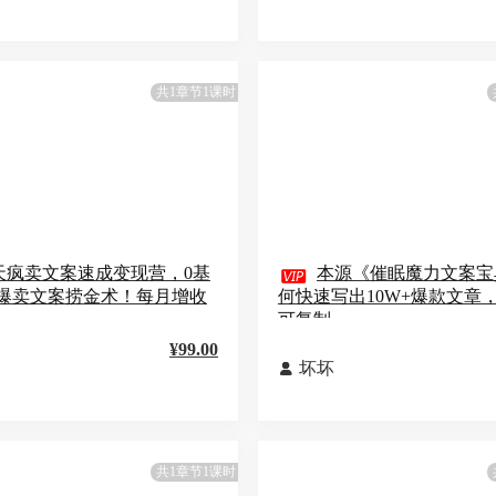
共1章节1课时
天疯卖文案速成变现营，0基

本源《催眠魔力文案宝
爆卖文案捞金术！每月增收
何快速写出10W+爆款文章
可复制
¥99.00
坏坏

共1章节1课时