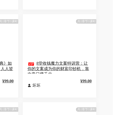
共1章节1课时
共1章节1课时
典》如

8堂收钱魔力文案特训营：让
，人人皆
你的文案成为你的财富印钞机，靠
文章日赚千元
¥99.00
¥99.00
坏坏

共1章节1课时
共1章节1课时