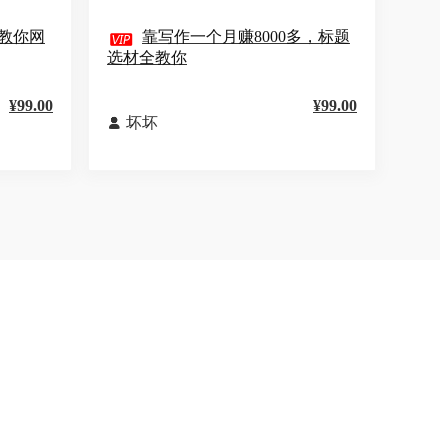
手教你网

靠写作一个月赚8000多，标题
选材全教你
¥99.00
¥99.00
坏坏
