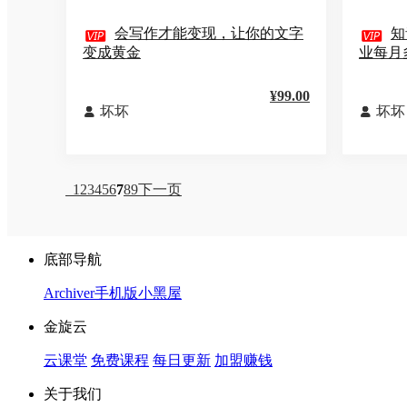

会写作才能变现，让你的文字

知
变成黄金
业每月
¥99.00
坏坏
坏坏


1
2
3
4
5
6
7
8
9
下一页
底部导航
Archiver
手机版
小黑屋
金旋云
云课堂
免费课程
每日更新
加盟赚钱
关于我们