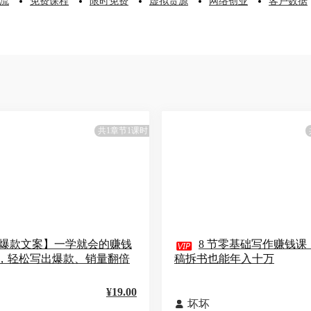
流
免费课程
限时免费
虚拟货源
网络创业
客户数据
共1章节1课时
爆款文案】一学就会的赚钱

8 节零基础写作赚钱课
，轻松写出爆款、销量翻倍
稿拆书也能年入十万
¥19.00
坏坏
