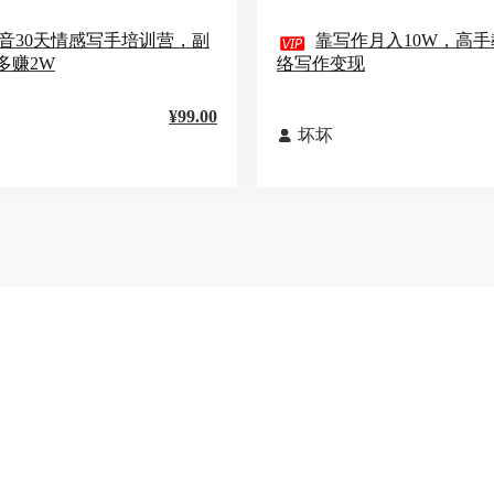
音30天情感写手培训营，副

靠写作月入10W，高
多赚2W
络写作变现
¥99.00
坏坏
