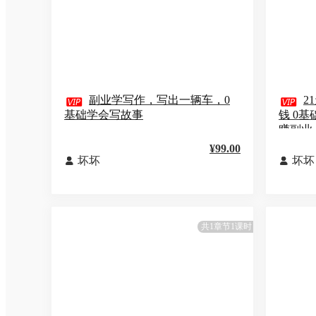

副业学写作，写出一辆车，0

2
基础学会写故事
钱 0
赚副业
¥99.00
坏坏
坏坏


共1章节1课时