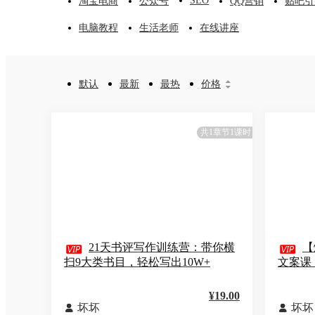
SEO
淘宝电商
公众号
QQ营销
贴吧引
电脑教程
生活老师
在线讲座
默认
最新
最热
价格


共1章节1课时

21天书评写作训练营：带你横

【
扫9大类书目，轻松写出10W+
文案课
¥19.00
坏坏
坏坏

