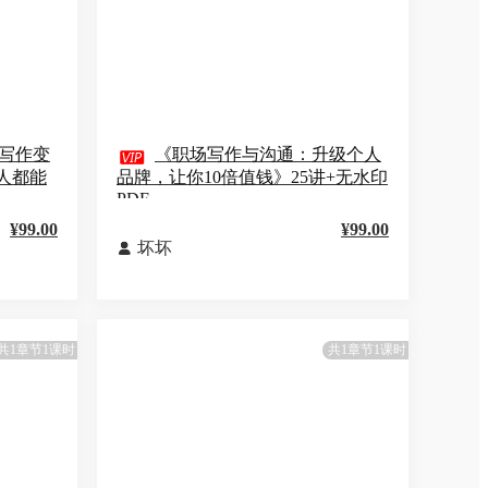
的写作变

《职场写作与沟通：升级个人
人都能
品牌，让你10倍值钱》25讲+无水印
PDF
¥99.00
¥99.00
坏坏

共1章节1课时
共1章节1课时