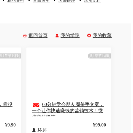
精品资料
音频讲座
名师讲座
珍贵文档
返回首页
我的学院
我的收藏



共1章节1课时
共1章节1课时
，靠投

60分钟学会朋友圈杀手文案，
一个让你快速赚钱的营销技术！微
信赚钱绝技
¥9.90
¥99.00
坏坏
