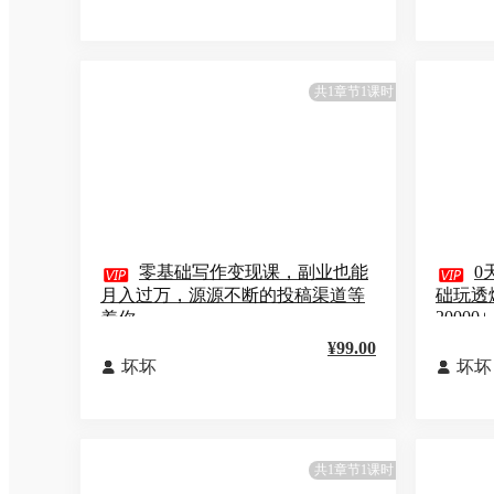
共1章节1课时

零基础写作变现课，副业也能

0
月入过万，源源不断的投稿渠道等
础玩透
20000+
着你
¥99.00
坏坏
坏坏


共1章节1课时