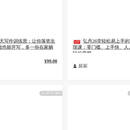
1天写作训练营：让你落笔生

弘丹26堂轻松易上手
基础也能开写，多一份在家躺
现课：零门槛、上手快、人
轻松掌握
¥99.00
坏坏

共1章节1课时