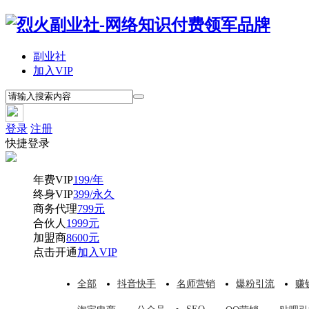
副业社
加入VIP
登录
注册
快捷登录
年费VIP
199/年
终身VIP
399/永久
商务代理
799元
合伙人
1999元
加盟商
8600元
点击开通
加入VIP
全部
抖音快手
名师营销
爆粉引流
赚