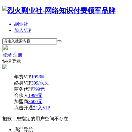
副业社
加入VIP
登录
注册
快捷登录
年费VIP
199/年
终身VIP
399/永久
商务代理
799元
合伙人
1999元
加盟商
8600元
点击开通
加入VIP
抱歉，您指定的用户空间不存在
底部导航